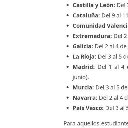
Castilla y León:
Del 3
Cataluña:
Del 9 al 11
Comunidad Valenci
Extremadura:
Del 2 
Galicia:
Del 2 al 4 de 
La Rioja:
Del 3 al 5 d
Madrid:
Del 1 al 4 
junio).
Murcia:
Del 3 al 5 de
Navarra:
Del 2 al 4 d
País Vasco:
Del 3 al 
Para aquellos estudian