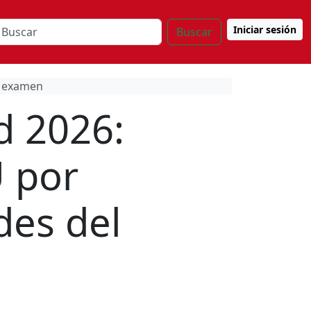
Iniciar sesión
Buscar
l examen
d 2026:
U por
es del