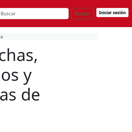
Iniciar sesión
Buscar
ca
chas,
os y
tas de