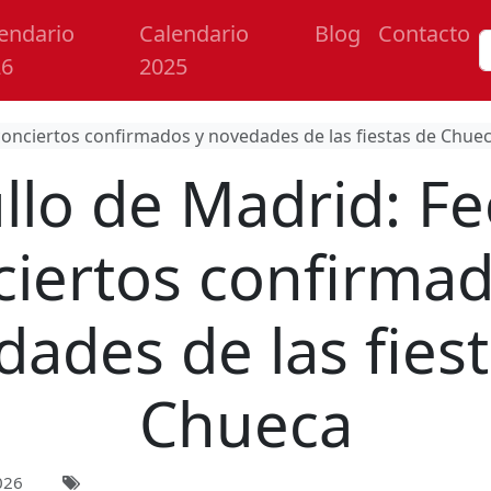
endario
Calendario
Blog
Contacto
26
2025
conciertos confirmados y novedades de las fiestas de Chue
llo de Madrid: Fe
ciertos confirmad
ades de las fies
Chueca
026