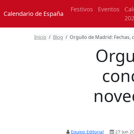
Festivos
Eventos
Cal
Calendario de España
20
Inicio
Blog
Orgullo de Madrid: Fechas, 
Orgu
con
noved
Equipo Editorial
27 Jun 2