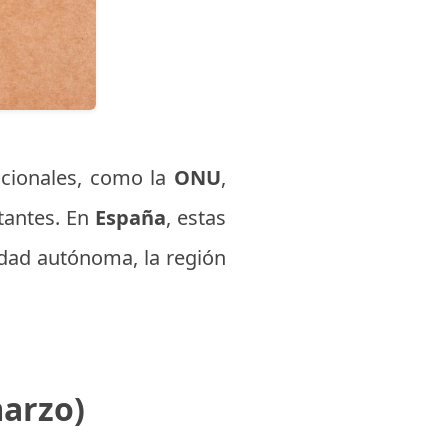
acionales, como la
ONU
,
tantes. En
España
, estas
idad autónoma, la región
marzo)