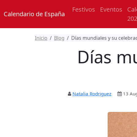
Festivos
Eventos
Cal
Calendario de España
20
Inicio
Blog
Días mundiales y su celebra
Días mu
Natalia Rodriguez
13 Au