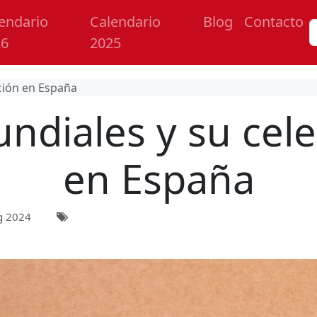
endario
Calendario
Blog
Contacto
26
2025
ción en España
ndiales y su cel
en España
g 2024