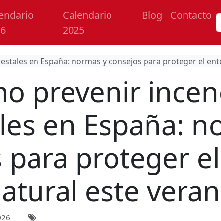
endario
Calendario
Blog
Contacto
26
2025
estales en España: normas y consejos para proteger el ent
o prevenir incen
ales en España: n
 para proteger e
atural este vera
026