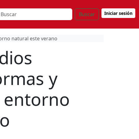
Iniciar sesión
Buscar
orno natural este verano
dios
ormas y
l entorno
no