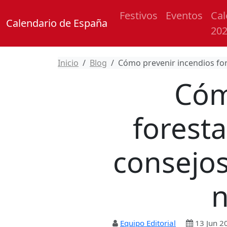
Festivos
Eventos
Cal
Calendario de España
20
Inicio
Blog
Cómo prevenir incendios for
Cóm
forest
consejos
n
Equipo Editorial
13 Jun 2