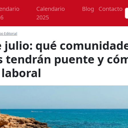
endario
Calendario
Blog
Contacto
26
2025
po Editorial
e julio: qué comunidad
 tendrán puente y cóm
 laboral