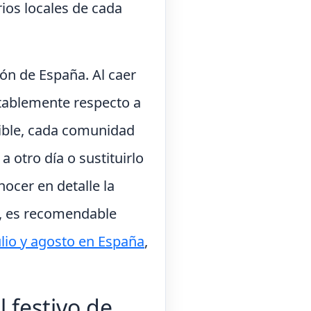
rios locales de cada
trón de España. Al caer
otablemente respecto a
tuible, cada comunidad
 otro día o sustituirlo
ocer en detalle la
o, es recomendable
ulio y agosto en España
,
festivo de