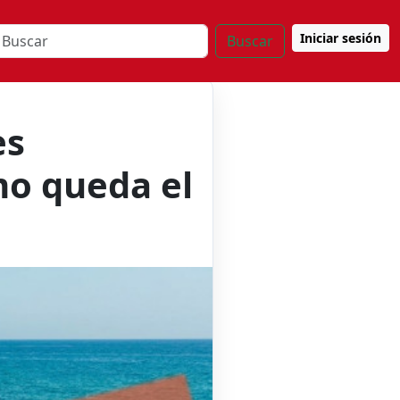
Iniciar sesión
Buscar
es
o queda el