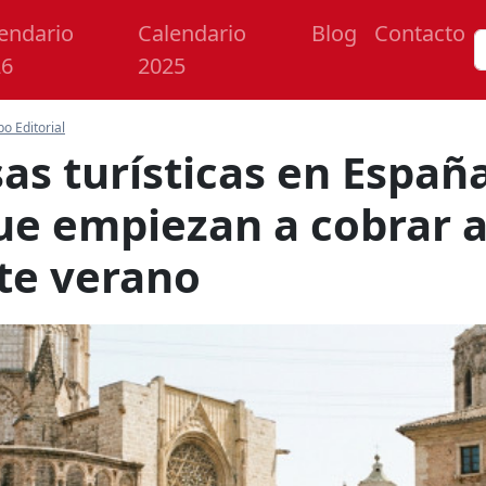
endario
Calendario
Blog
Contacto
26
2025
po Editorial
as turísticas en España
ue empiezan a cobrar a
ste verano