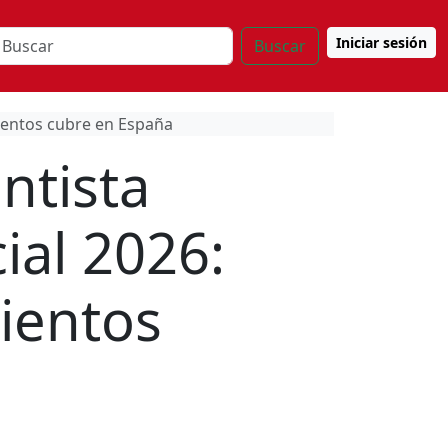
Iniciar sesión
Buscar
mientos cubre en España
ntista
ial 2026:
mientos