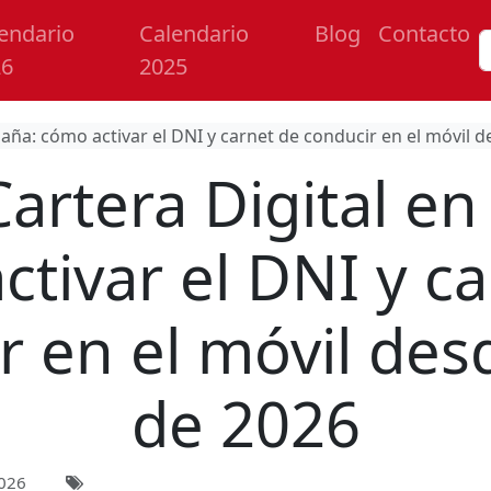
endario
Calendario
Blog
Contacto
26
2025
paña: cómo activar el DNI y carnet de conducir en el móvil
artera Digital en
tivar el DNI y c
r en el móvil de
de 2026
026