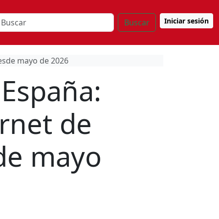
Iniciar sesión
Buscar
 desde mayo de 2026
 España:
arnet de
sde mayo