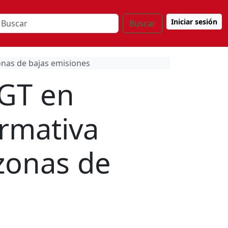
Iniciar sesión
Buscar
onas de bajas emisiones
DGT en
rmativa
 zonas de