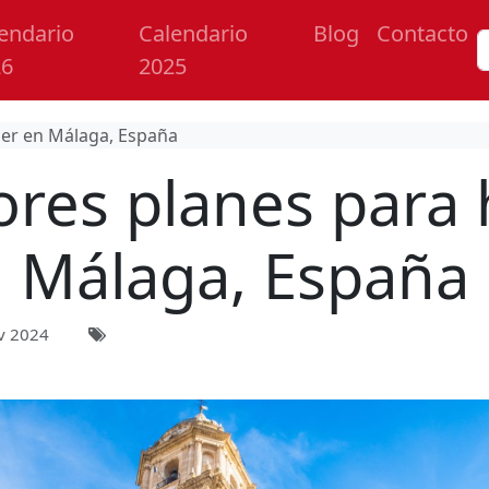
endario
Calendario
Blog
Contacto
26
2025
cer en Málaga, España
ores planes para 
Málaga, España
v 2024