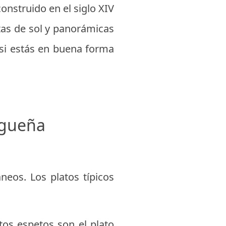
construido en el siglo XIV
tas de sol y panorámicas
 si estás en buena forma
agueña
eos. Los platos típicos
tos espetos son el plato