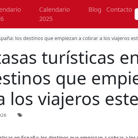
endario
Calendario
Blog
Contacto
26
2025
spaña: los destinos que empiezan a cobrar a los viajeros es
asas turísticas e
estinos que empi
a los viajeros est
026