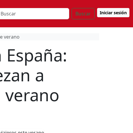
Iniciar sesión
Buscar
te verano
n España:
ezan a
e verano