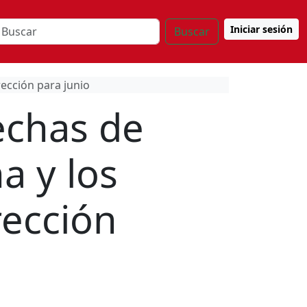
Iniciar sesión
Buscar
rección para junio
echas de
a y los
rección