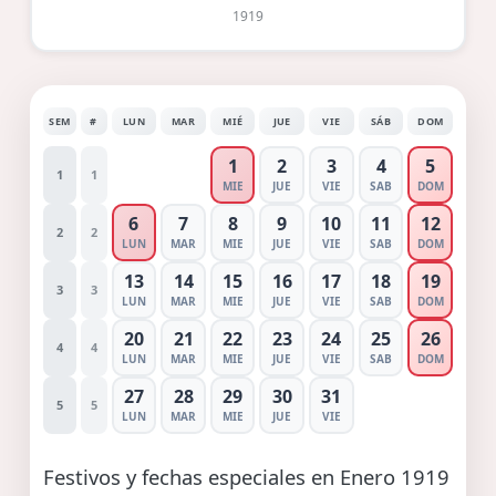
1919
SEM
#
LUN
MAR
MIÉ
JUE
VIE
SÁB
DOM
1
2
3
4
5
1
1
MIE
JUE
VIE
SAB
DOM
6
7
8
9
10
11
12
2
2
LUN
MAR
MIE
JUE
VIE
SAB
DOM
13
14
15
16
17
18
19
3
3
LUN
MAR
MIE
JUE
VIE
SAB
DOM
20
21
22
23
24
25
26
4
4
LUN
MAR
MIE
JUE
VIE
SAB
DOM
27
28
29
30
31
5
5
LUN
MAR
MIE
JUE
VIE
Festivos y fechas especiales en Enero 1919