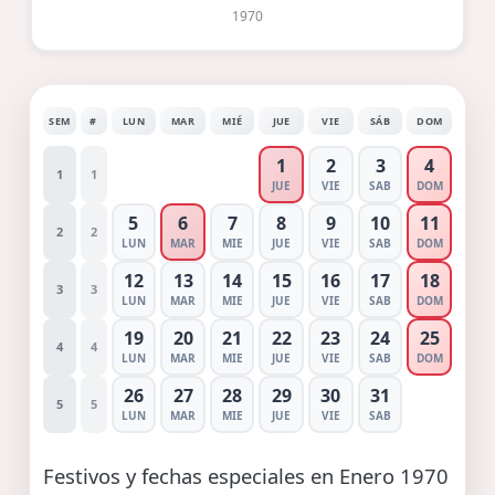
1970
SEM
#
LUN
MAR
MIÉ
JUE
VIE
SÁB
DOM
1
2
3
4
1
1
JUE
VIE
SAB
DOM
5
6
7
8
9
10
11
2
2
LUN
MAR
MIE
JUE
VIE
SAB
DOM
12
13
14
15
16
17
18
3
3
LUN
MAR
MIE
JUE
VIE
SAB
DOM
19
20
21
22
23
24
25
4
4
LUN
MAR
MIE
JUE
VIE
SAB
DOM
26
27
28
29
30
31
5
5
LUN
MAR
MIE
JUE
VIE
SAB
Festivos y fechas especiales en Enero 1970