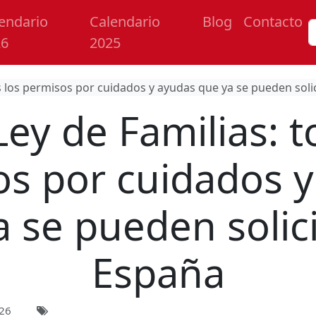
endario
Calendario
Blog
Contacto
26
2025
s los permisos por cuidados y ayudas que ya se pueden soli
ey de Familias: t
s por cuidados 
 se pueden solic
España
026