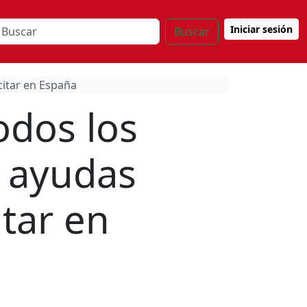
Iniciar sesión
Buscar
citar en España
odos los
y ayudas
itar en