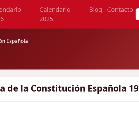
endario
Calendario
Blog
Contacto
26
2025
ión Española
a de la Constitución Española 1