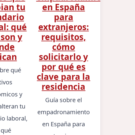
ian tu
en España
ndario
para
al: qué
extranjeros:
 son y
requisitos,
nde
cómo
ican
solicitarlo y
por qué es
bre qué
clave para la
tivos
residencia
micos y
Guía sobre el
alteran tu
empadronamiento
io laboral,
en España para
 qué