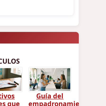
CULOS
tivos
Guía del
es que
empadronamiento