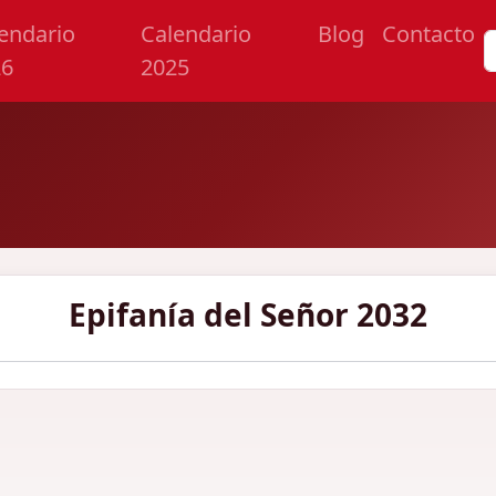
endario
Calendario
Blog
Contacto
26
2025
Epifanía del Señor 2032