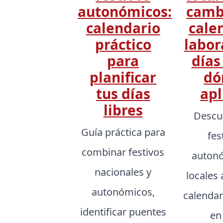
autonómicos:
camb
calendario
cale
práctico
labor
para
días
planificar
dó
tus días
apl
libres
Descu
Guía práctica para
fes
combinar festivos
autonó
nacionales y
locales 
autonómicos,
calendar
identificar puentes
en