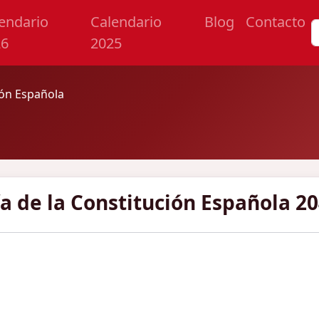
endario
Calendario
Blog
Contacto
26
2025
ión Española
a de la Constitución Española 2