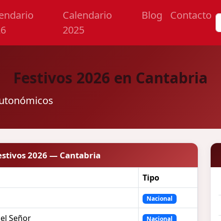
endario
Calendario
Blog
Contacto
26
2025
Festivos 2026 en Cantabria
 autonómicos
estivos 2026 — Cantabria
Tipo
Nacional
del Señor
Nacional