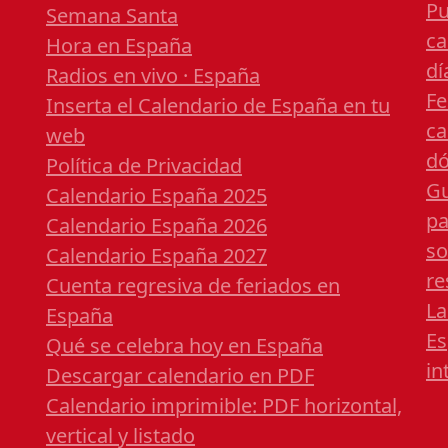
Pu
Semana Santa
ca
Hora en España
dí
Radios en vivo · España
Fe
Inserta el Calendario de España en tu
ca
web
dó
Política de Privacidad
Gu
Calendario España 2025
pa
Calendario España 2026
so
Calendario España 2027
re
Cuenta regresiva de feriados en
La
España
Es
Qué se celebra hoy en España
in
Descargar calendario en PDF
Calendario imprimible: PDF horizontal,
vertical y listado