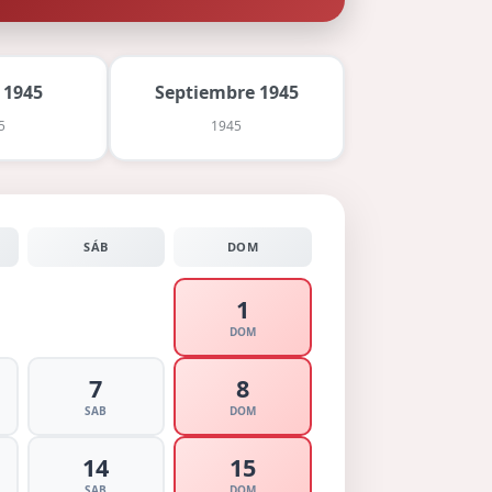
 1945
Septiembre 1945
5
1945
SÁB
DOM
1
DOM
7
8
SAB
DOM
14
15
SAB
DOM