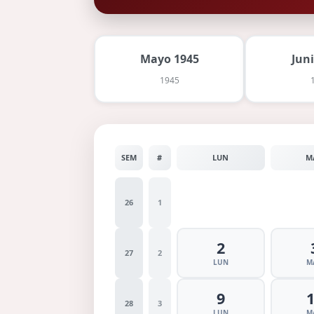
Mayo 1945
Jun
1945
SEM
#
LUN
M
26
1
2
27
2
LUN
M
9
28
3
LUN
M