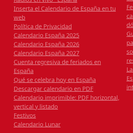
Fe
Inserta el Calendario de España en tu
ca
web
dó
Política de Privacidad
Gu
Calendario España 2025
pa
Calendario España 2026
so
Calendario España 2027
re
Cuenta regresiva de feriados en
La
España
Es
Qué se celebra hoy en España
in
Descargar calendario en PDF
Calendario imprimible: PDF horizontal,
vertical y listado
Festivos
Calendario Lunar