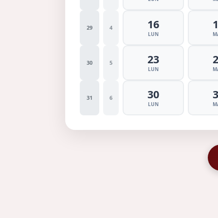
16
29
4
LUN
M
23
30
5
LUN
M
30
31
6
LUN
M