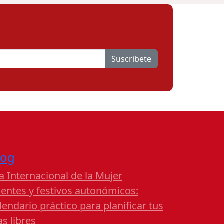
Suscribete
log
a Internacional de la Mujer
entes y festivos autonómicos:
lendario práctico para planificar tus
as libres