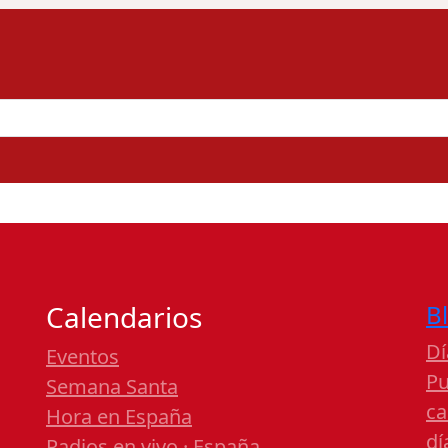
Calendarios
B
Dí
Eventos
Pu
Semana Santa
ca
Hora en España
dí
Radios en vivo · España