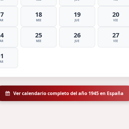
17
18
19
20
AR
MIE
JUE
VIE
24
25
26
27
AR
MIE
JUE
VIE
31
AR
Ver calendario completo del año 1945 en España