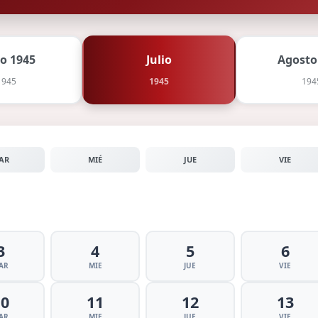
io 1945
Julio
Agosto
1945
1945
194
AR
MIÉ
JUE
VIE
3
4
5
6
AR
MIE
JUE
VIE
10
11
12
13
AR
MIE
JUE
VIE