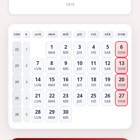
1915
SEM
#
LUN
MAR
MIÉ
JUE
VIE
SÁB
DOM
1
2
3
4
5
6
22
1
MAR
MIE
JUE
VIE
SAB
DOM
7
8
9
10
11
12
13
23
2
LUN
MAR
MIE
JUE
VIE
SAB
DOM
14
15
16
17
18
19
20
24
3
LUN
MAR
MIE
JUE
VIE
SAB
DOM
21
22
23
24
25
26
27
25
4
LUN
MAR
MIE
JUE
VIE
SAB
DOM
28
29
30
26
5
LUN
MAR
MIE