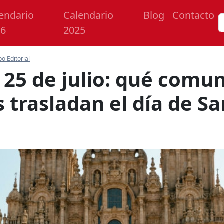
endario
Calendario
Blog
Contacto
26
2025
po Editorial
l 25 de julio: qué comu
trasladan el día de Sa