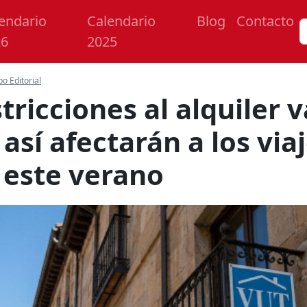
endario
Calendario
Blog
Contacto
26
2025
po Editorial
tricciones al alquiler 
así afectarán a los viaj
s este verano