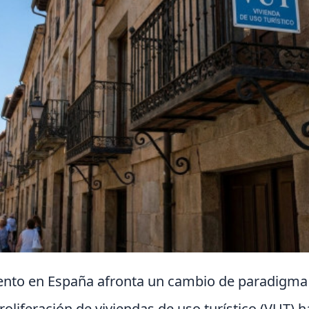
ento en España afronta un cambio de paradigma 
roliferación de viviendas de uso turístico (VUT) h