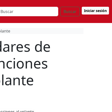
Iniciar sesión
Buscar
olante
dares de
nciones
olante