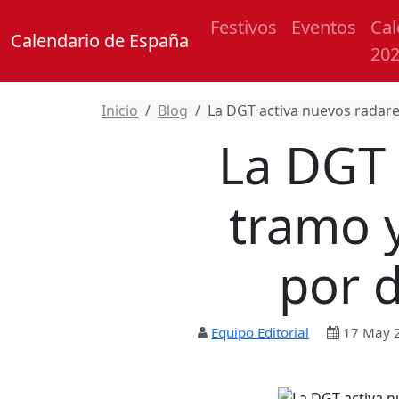
Festivos
Eventos
Cal
Calendario de España
20
Inicio
Blog
La DGT activa nuevos radare
La DGT 
tramo 
por d
Equipo Editorial
17 May 