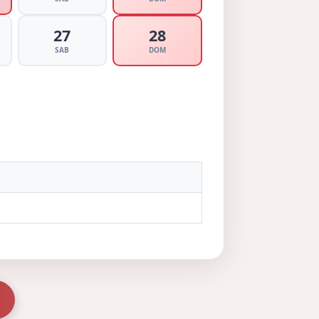
27
28
SAB
DOM