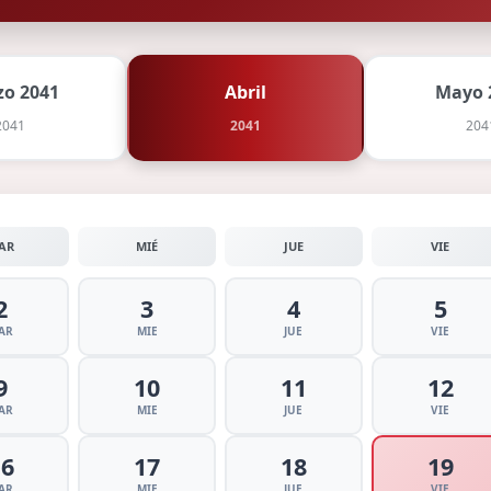
o 2041
Abril
Mayo 
2041
2041
204
AR
MIÉ
JUE
VIE
2
3
4
5
AR
MIE
JUE
VIE
9
10
11
12
AR
MIE
JUE
VIE
16
17
18
19
AR
MIE
JUE
VIE