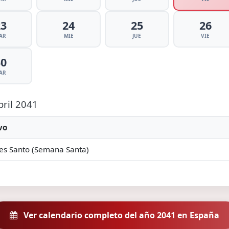
23
24
25
26
AR
MIE
JUE
VIE
30
AR
bril 2041
vo
es Santo (Semana Santa)
Ver calendario completo del año 2041 en España