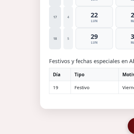
22
17
4
LUN
M
29
18
5
LUN
M
Festivos y fechas especiales en A
Día
Tipo
Moti
19
Festivo
Viern