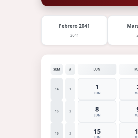
Febrero 2041
Marz
2041
SEM
#
LUN
M
1
14
1
LUN
M
8
15
2
LUN
M
15
16
3
LUN
M