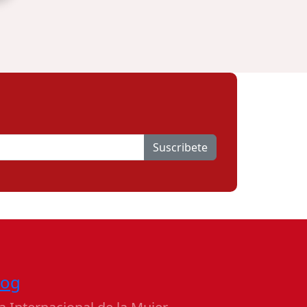
Suscribete
log