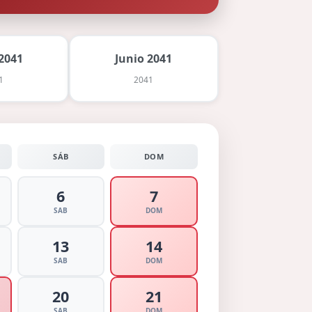
2041
Junio 2041
1
2041
SÁB
DOM
6
7
SAB
DOM
13
14
SAB
DOM
20
21
SAB
DOM