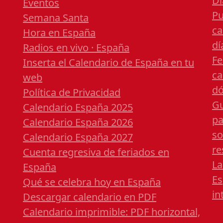
Dí
Eventos
Pu
Semana Santa
ca
Hora en España
dí
Radios en vivo · España
Fe
Inserta el Calendario de España en tu
ca
web
dó
Política de Privacidad
Gu
Calendario España 2025
pa
Calendario España 2026
so
Calendario España 2027
re
Cuenta regresiva de feriados en
La
España
Es
Qué se celebra hoy en España
in
Descargar calendario en PDF
Calendario imprimible: PDF horizontal,