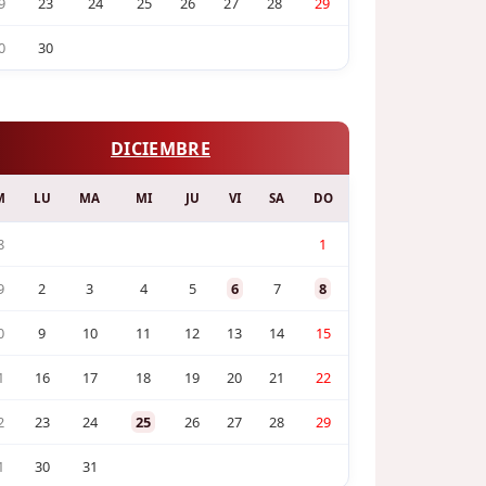
9
23
24
25
26
27
28
29
0
30
DICIEMBRE
M
LU
MA
MI
JU
VI
SA
DO
8
1
9
2
3
4
5
6
7
8
0
9
10
11
12
13
14
15
1
16
17
18
19
20
21
22
2
23
24
25
26
27
28
29
1
30
31