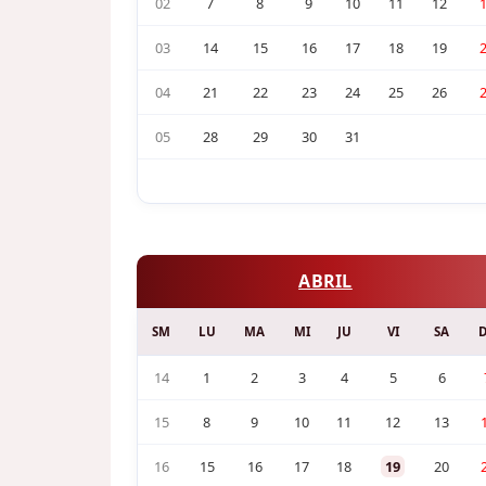
02
7
8
9
10
11
12
03
14
15
16
17
18
19
04
21
22
23
24
25
26
05
28
29
30
31
ABRIL
SM
LU
MA
MI
JU
VI
SA
14
1
2
3
4
5
6
15
8
9
10
11
12
13
16
15
16
17
18
19
20