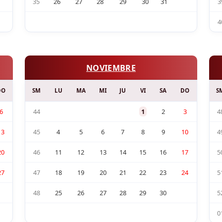
35
26
27
28
29
30
31
3
4
NOVIEMBRE
DO
SM
LU
MA
MI
JU
VI
SA
DO
S
6
44
1
2
3
4
13
45
4
5
6
7
8
9
10
4
20
46
11
12
13
14
15
16
17
5
27
47
18
19
20
21
22
23
24
5
48
25
26
27
28
29
30
5
0