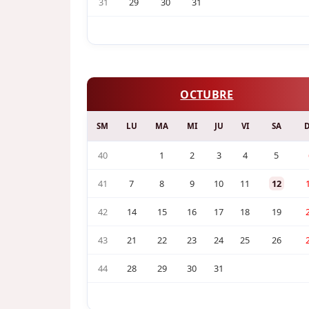
31
29
30
31
OCTUBRE
SM
LU
MA
MI
JU
VI
SA
40
1
2
3
4
5
41
7
8
9
10
11
12
42
14
15
16
17
18
19
43
21
22
23
24
25
26
44
28
29
30
31