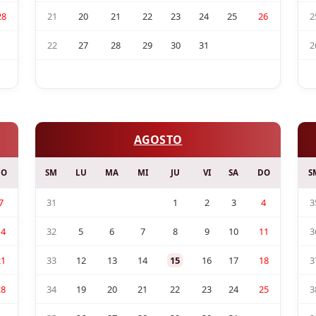
28
21
20
21
22
23
24
25
26
2
22
27
28
29
30
31
2
AGOSTO
DO
SM
LU
MA
MI
JU
VI
SA
DO
S
7
31
1
2
3
4
3
14
32
5
6
7
8
9
10
11
3
21
33
12
13
14
15
16
17
18
3
28
34
19
20
21
22
23
24
25
3