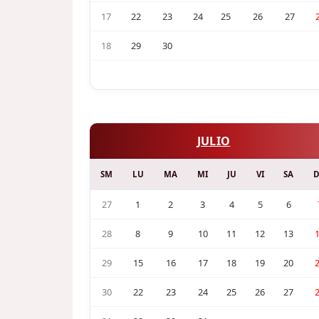
17
22
23
24
25
26
27
18
29
30
JULIO
SM
LU
MA
MI
JU
VI
SA
27
1
2
3
4
5
6
28
8
9
10
11
12
13
29
15
16
17
18
19
20
30
22
23
24
25
26
27