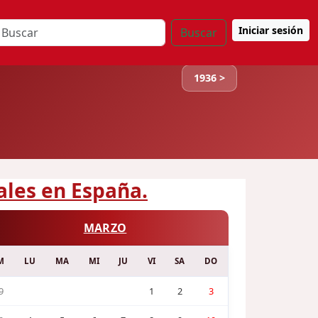
Iniciar sesión
Buscar
1936 >
ales en España.
MARZO
M
LU
MA
MI
JU
VI
SA
DO
9
1
2
3