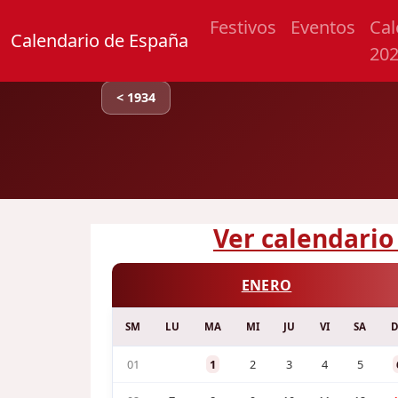
Festivos
Eventos
Cal
Calendario de España
20
< 1934
Ver calendario
ENERO
SM
LU
MA
MI
JU
VI
SA
01
1
2
3
4
5