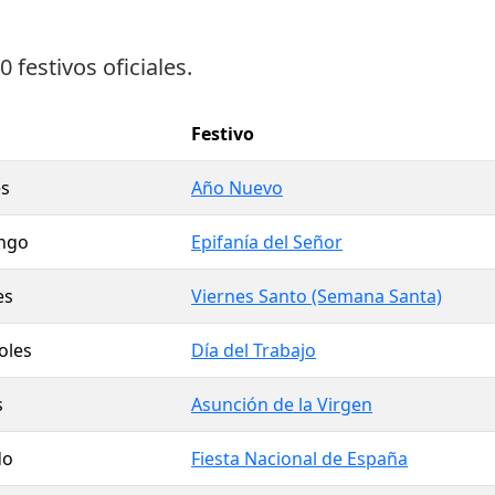
0 festivos oficiales
.
Festivo
s
Año Nuevo
ngo
Epifanía del Señor
es
Viernes Santo (Semana Santa)
oles
Día del Trabajo
s
Asunción de la Virgen
do
Fiesta Nacional de España