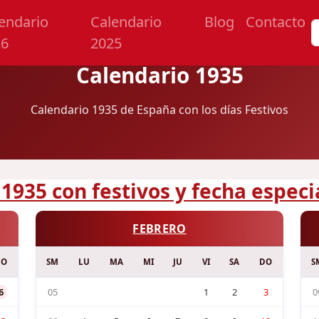
endario
Calendario
Blog
Contacto
26
2025
Calendario 1935
Calendario 1935 de España con los días Festivos
 1935 con festivos y fecha especi
FEBRERO
DO
SM
LU
MA
MI
JU
VI
SA
DO
S
6
05
1
2
3
0