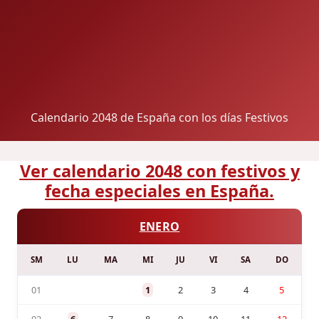
Calendario 2048 de España con los días Festivos
Ver calendario 2048 con festivos y
fecha especiales en España.
ENERO
SM
LU
MA
MI
JU
VI
SA
DO
01
1
2
3
4
5
02
6
7
8
9
10
11
12