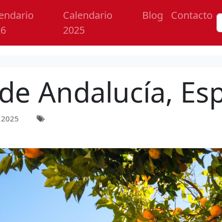
endario
Calendario
Blog
Contacto
26
2025
 de Andalucía, Es
 2025