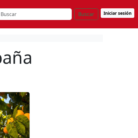
Iniciar sesión
Buscar
paña