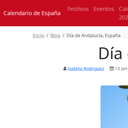
Festivos
Eventos
Cal
Calendario de España
20
Inicio
Blog
Día de Andalucía, España
Día
Natalia Rodriguez
13 Jan