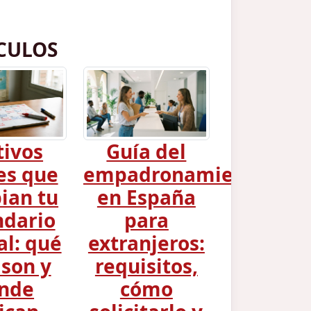
CULOS
tivos
Guía del
es que
empadronamiento
ian tu
en España
ndario
para
al: qué
extranjeros:
 son y
requisitos,
nde
cómo