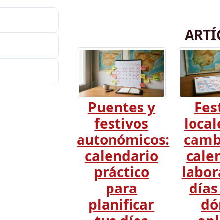
ARTÍ
Puentes y
Fes
festivos
local
autonómicos:
camb
calendario
cale
práctico
labor
para
días
planificar
dó