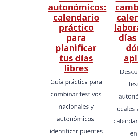
autonómicos:
camb
calendario
cale
práctico
labor
para
días
planificar
dó
tus días
apl
libres
Descu
Guía práctica para
fes
combinar festivos
autonó
nacionales y
locales 
autonómicos,
calendar
identificar puentes
en