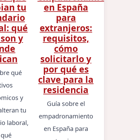
ian tu
en España
ndario
para
al: qué
extranjeros:
 son y
requisitos,
nde
cómo
ican
solicitarlo y
por qué es
bre qué
clave para la
tivos
residencia
micos y
Guía sobre el
alteran tu
empadronamiento
io laboral,
en España para
 qué