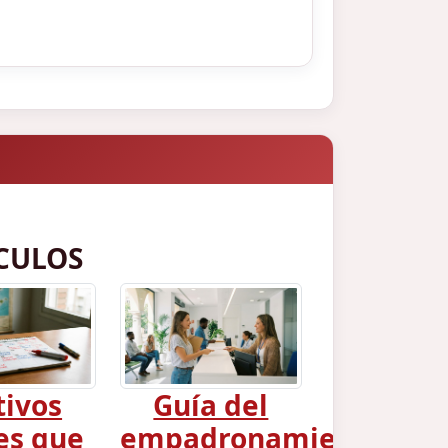
CULOS
tivos
Guía del
es que
empadronamiento