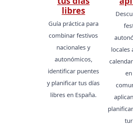
tus días
apl
libres
Descu
Guía práctica para
fes
combinar festivos
autonó
nacionales y
locales 
autonómicos,
calendar
identificar puentes
en
y planificar tus días
comun
libres en España.
aplica
planifica
tu