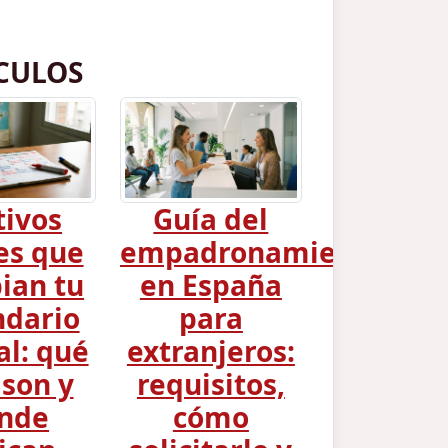
CULOS
tivos
Guía del
es que
empadronamiento
ian tu
en España
ndario
para
al: qué
extranjeros:
 son y
requisitos,
nde
cómo