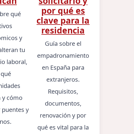
ican
solicitarlo y
por qué es
bre qué
clave para la
tivos
residencia
micos y
Guía sobre el
alteran tu
empadronamiento
io laboral,
en España para
 qué
extranjeros.
idades
Requisitos,
n y cómo
documentos,
r puentes y
renovación y por
rnos.
qué es vital para la