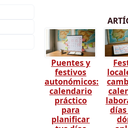
ARTÍ
Puentes y
Fes
festivos
local
autonómicos:
camb
calendario
cale
práctico
labor
para
días
planificar
dó