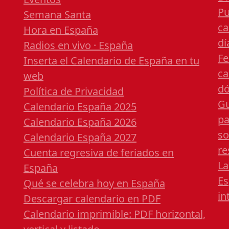
Pu
Semana Santa
ca
Hora en España
dí
Radios en vivo · España
Fe
Inserta el Calendario de España en tu
ca
web
dó
Política de Privacidad
Gu
Calendario España 2025
pa
Calendario España 2026
so
Calendario España 2027
re
Cuenta regresiva de feriados en
La
España
Es
Qué se celebra hoy en España
in
Descargar calendario en PDF
Calendario imprimible: PDF horizontal,