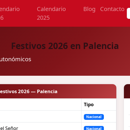
endario
Calendario
Blog
Contacto
26
2025
Festivos 2026 en Palencia
 autonómicos
estivos 2026 — Palencia
Tipo
Nacional
del Señor
Nacional