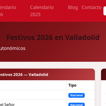
endario
Calendario
Blog
Contacto
26
2025
Festivos 2026 en Valladolid
 autonómicos
estivos 2026 — Valladolid
Tipo
Nacional
del Señor
Nacional