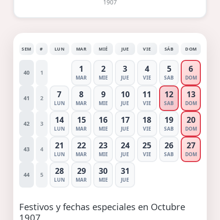
1907
SEM
#
LUN
MAR
MIÉ
JUE
VIE
SÁB
DOM
1
2
3
4
5
6
40
1
MAR
MIE
JUE
VIE
SAB
DOM
7
8
9
10
11
12
13
41
2
LUN
MAR
MIE
JUE
VIE
SAB
DOM
14
15
16
17
18
19
20
42
3
LUN
MAR
MIE
JUE
VIE
SAB
DOM
21
22
23
24
25
26
27
43
4
LUN
MAR
MIE
JUE
VIE
SAB
DOM
28
29
30
31
44
5
LUN
MAR
MIE
JUE
Festivos y fechas especiales en Octubre
1907