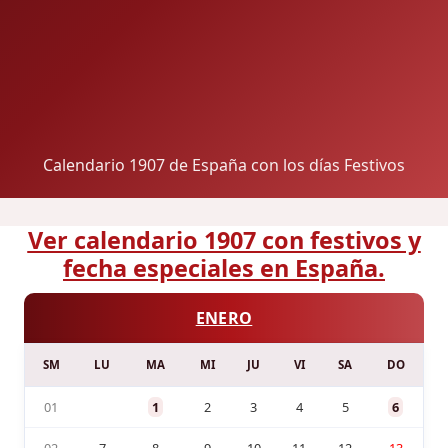
Calendario 1907 de España con los días Festivos
Ver calendario 1907 con festivos y
fecha especiales en España.
ENERO
SM
LU
MA
MI
JU
VI
SA
DO
01
1
2
3
4
5
6
02
7
8
9
10
11
12
13