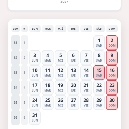
2037
SEM
#
LUN
MAR
MIÉ
JUE
VIE
SÁB
DOM
1
2
31
1
SAB
DOM
3
4
5
6
7
8
9
32
2
LUN
MAR
MIE
JUE
VIE
SAB
DOM
10
11
12
13
14
15
16
33
3
LUN
MAR
MIE
JUE
VIE
SAB
DOM
17
18
19
20
21
22
23
34
4
LUN
MAR
MIE
JUE
VIE
SAB
DOM
24
25
26
27
28
29
30
35
5
LUN
MAR
MIE
JUE
VIE
SAB
DOM
31
36
6
LUN