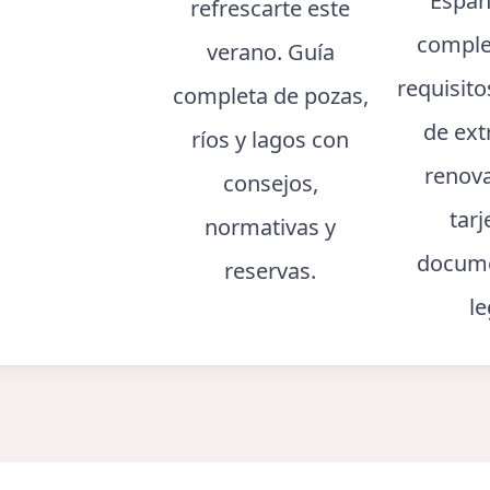
Españ
refrescarte este
comple
verano. Guía
requisito
completa de pozas,
de ext
ríos y lagos con
renov
consejos,
tarj
normativas y
docume
reservas.
le