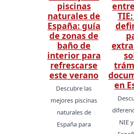
piscinas
entre
naturales de
TIE:
España: guía
defi
de zonas de
p
baño de
extra
interior para
so
refrescarse
trám
este verano
docum
en E
Descubre las
Descu
mejores piscinas
diferen
naturales de
NIE y
España para