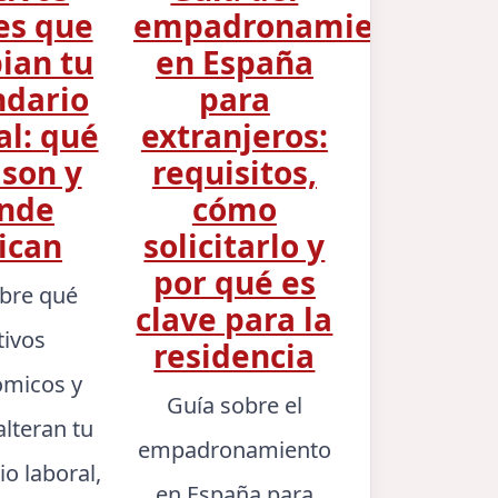
es que
empadronamiento
ian tu
en España
ndario
para
al: qué
extranjeros:
 son y
requisitos,
nde
cómo
ican
solicitarlo y
por qué es
bre qué
clave para la
tivos
residencia
micos y
Guía sobre el
alteran tu
empadronamiento
io laboral,
en España para