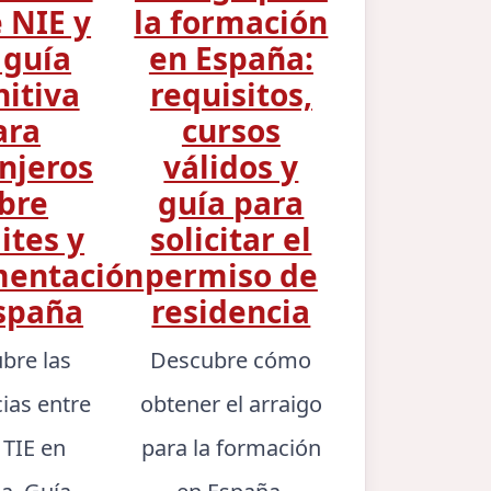
 NIE y
la formación
 guía
en España:
nitiva
requisitos,
ara
cursos
njeros
válidos y
bre
guía para
ites y
solicitar el
entación
permiso de
spaña
residencia
bre las
Descubre cómo
cias entre
obtener el arraigo
 TIE en
para la formación