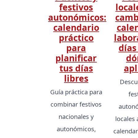
festivos
local
autonómicos:
camb
calendario
cale
práctico
labor
para
días
planificar
dó
tus días
apl
libres
Descu
Guía práctica para
fes
combinar festivos
autonó
nacionales y
locales 
autonómicos,
calendar