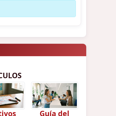
CULOS
tivos
Guía del