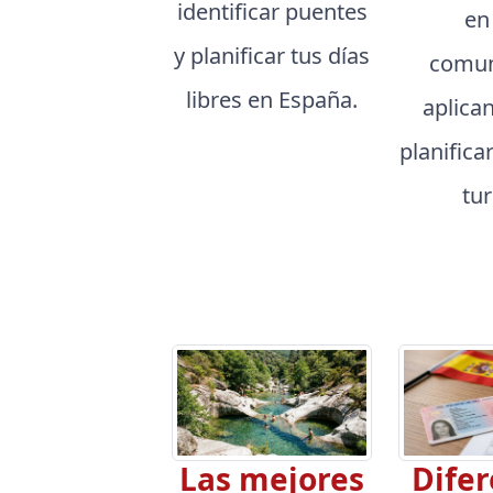
identificar puentes
en
y planificar tus días
comun
libres en España.
aplica
planifica
tu
Las mejores
Difer