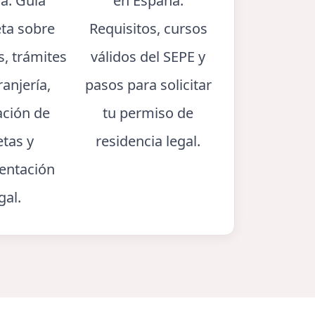
a. Guía
en España.
ta sobre
Requisitos, cursos
s, trámites
válidos del SEPE y
ranjería,
pasos para solicitar
ación de
tu permiso de
etas y
residencia legal.
ntación
gal.