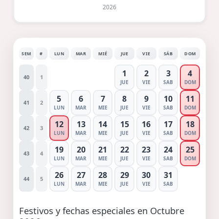
2026
SEM
#
LUN
MAR
MIÉ
JUE
VIE
SÁB
DOM
1
2
3
4
40
1
JUE
VIE
SAB
DOM
5
6
7
8
9
10
11
41
2
LUN
MAR
MIE
JUE
VIE
SAB
DOM
12
13
14
15
16
17
18
42
3
LUN
MAR
MIE
JUE
VIE
SAB
DOM
19
20
21
22
23
24
25
43
4
LUN
MAR
MIE
JUE
VIE
SAB
DOM
26
27
28
29
30
31
44
5
LUN
MAR
MIE
JUE
VIE
SAB
Festivos y fechas especiales en Octubre